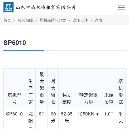
首页
服务保障
塔机品牌与分类
沈阳三洋
详情
SP6010
最
生
大
最
塔
产
起
大
机
塔机型
厂
重
臂
独立
额定起重
末端
形
号
家
量
长
高度
力矩
吊重
式
SP6010
沈
8T
60
52.35
1250KN·m
1.0T
平
阳
米
米
头
三