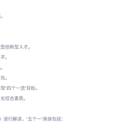
则。
。
能型创新型人才。
水平。
化。
文化。
现“四个一流”目标。
组长综合素质。
》进行解读，“五个一”具体包括：